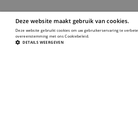
Deze website maakt gebruik van cookies.
Deze website gebruikt cookies om uw gebruikerservaring te verbeter
overeenstemming met ons Cookiebeleid.
Lees verder
DETAILS WEERGEVEN
Jouw vraag
Voornaam
Achternaam
Telefoonnummer
E-mail