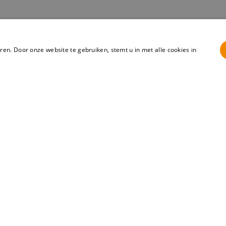
en. Door onze website te gebruiken, stemt u in met alle cookies in
We he
Bij Independent R
met oprechte inte
voor een kop koff
Telefoon: