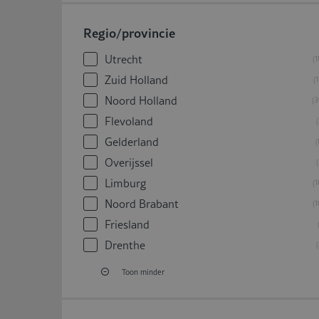
Regio/provincie
Utrecht
1
Zuid Holland
1
Noord Holland
3
Flevoland
Gelderland
Overijssel
Limburg
1
Noord Brabant
1
Friesland
Drenthe
Toon minder