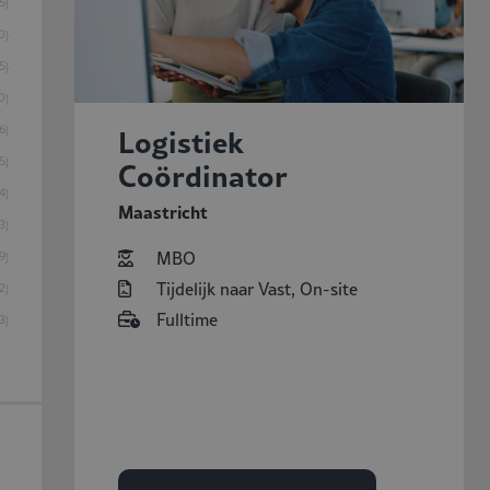
5
0
5
0
Logistiek
6
5
Coördinator
4
Maastricht
3
MBO
9
Tijdelijk naar Vast, On-site
2
Fulltime
3