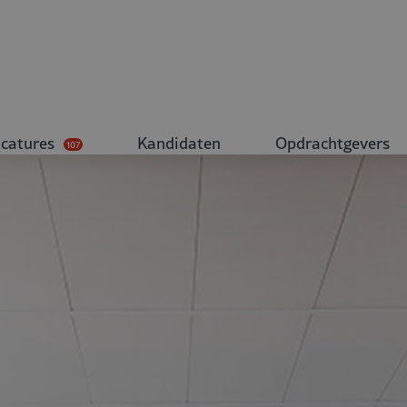
catures
Kandidaten
Opdrachtgevers
107