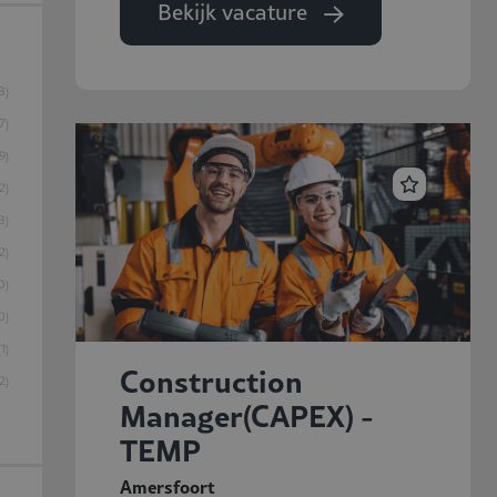
Bekijk vacature
8
7
9
2
8
2
0
0
1
Construction
2
Manager(CAPEX) -
TEMP
Amersfoort